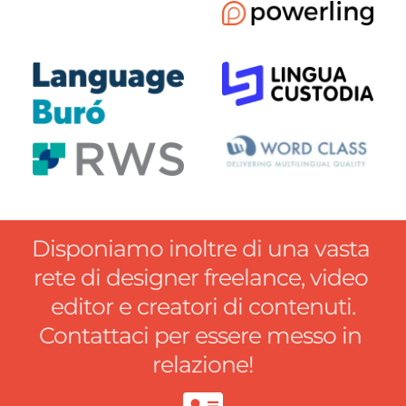
Disponiamo inoltre di una vasta 
rete di designer freelance, video 
editor e creatori di contenuti.
Contattaci per essere messo in 
relazione!