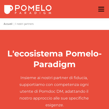
Passa
al
Menu
contenuto
Accueil
»
I nostri partners
NOTIZIE
I NOSTRI PARTNERS
ESEMPI
POMELO-PARADIGM
I NOSTRI IMPEGNI
L'ecosistema Pomelo-
Paradigm
Insieme ai nostri partner di fiducia, 
supportiamo con competenza ogni 
utente di Pomdoc DM, adattando il 
nostro approccio alle sue specifiche 
esigenze.