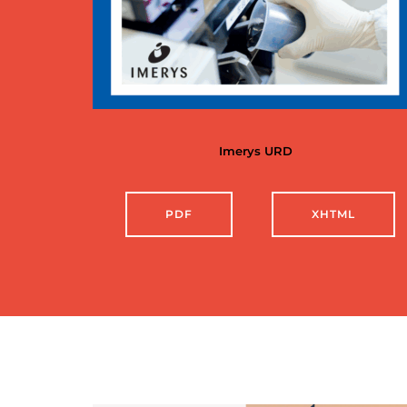
Imerys URD
PDF
XHTML