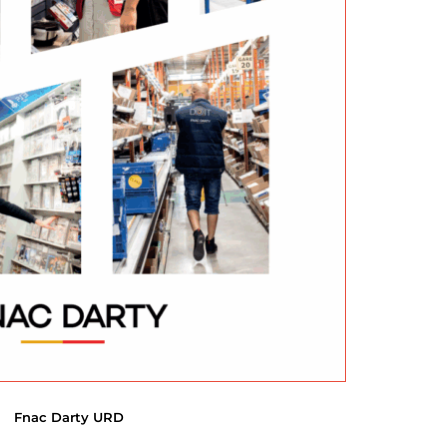
Fnac Darty URD