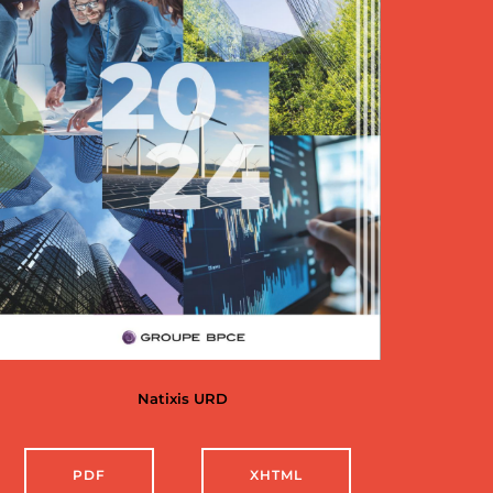
Natixis URD
PDF
XHTML