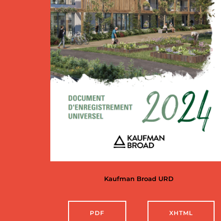
Kaufman Broad URD
PDF
XHTML