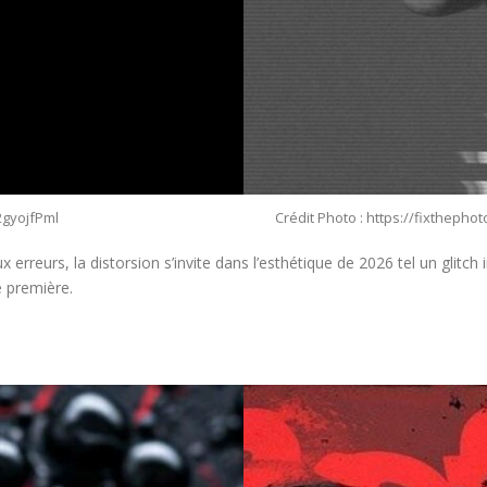
/2gyojfPml
Crédit Photo : https://fixtheph
ux erreurs, la distorsion s’invite dans l’esthétique de 2026 tel un gli
e première.