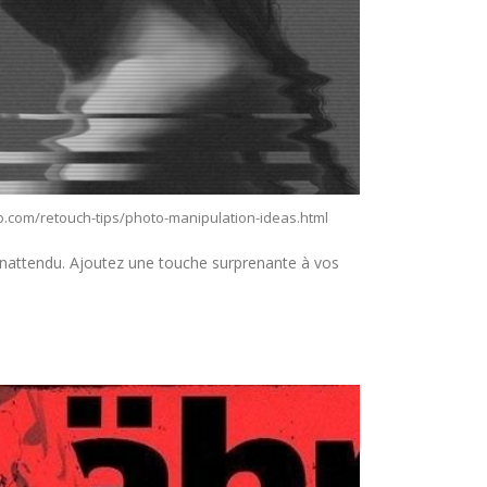
oto.com/retouch-tips/photo-manipulation-ideas.html
tch inattendu. Ajoutez une touche surprenante à vos