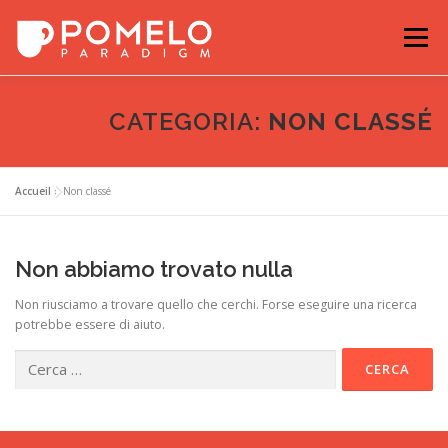
Passa
al
Menu
contenuto
NOTIZIE
I NOSTRI PARTNERS
ESEMPI
CATEGORIA:
NON CLASSÉ
POMELO-PARADIGM
I NOSTRI IMPEGNI
Accueil
»
Non classé
Non abbiamo trovato nulla
Non riusciamo a trovare quello che cerchi. Forse eseguire una ricerca
potrebbe essere di aiuto.
Ricerca
per: