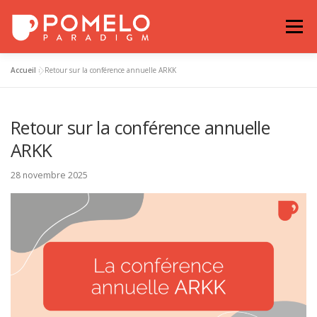
Aller
au
Menu
contenu
Accueil
»
Retour sur la conférence annuelle ARKK
ACTUALITÉS
NOS PARTENAIRES
Retour sur la conférence annuelle
NOS ENGAGEMENTS
NOUS REJOINDRE
ARKK
28 novembre 2025
EXEMPLES